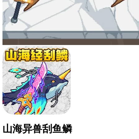
山海异兽刮鱼鳞