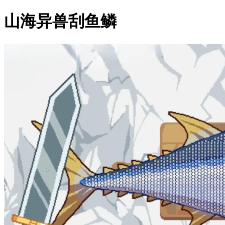
山海异兽刮鱼鳞