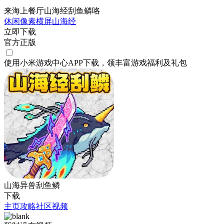
来海上餐厅山海经刮鱼鳞咯
休闲
像素
横屏
山海经
立即下载
官方正版
使用小米游戏中心APP
下载
，领丰富游戏
福利
及
礼包
山海异兽刮鱼鳞
下载
主页
攻略
社区
视频