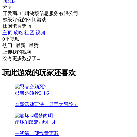
78MB
分享
开发商: 广州鸿毅信息服务有限公司
超级好玩的休闲游戏
休闲
卡通
竖屏
主页
攻略
社区
视频
0个视频
热门
|
最新
|
最赞
上传我的视频
没有更多数据了....
玩此游戏的玩家还喜欢
忍者必须死3
4.6
全新活动玩法「寻宝大冒险」
崩坏3-曙梦向明
4.4
主线第二部终章更新