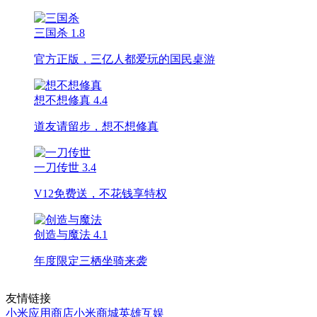
三国杀
1.8
官方正版，三亿人都爱玩的国民桌游
想不想修真
4.4
道友请留步，想不想修真
一刀传世
3.4
V12免费送，不花钱享特权
创造与魔法
4.1
年度限定三栖坐骑来袭
友情链接
小米应用商店
小米商城
英雄互娱