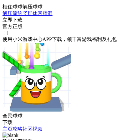
框住球球解压球球
解压
简约
竖屏
休闲
脑洞
立即下载
官方正版
使用小米游戏中心APP
下载
，领丰富游戏
福利
及
礼包
全民球球
下载
主页
攻略
社区
视频