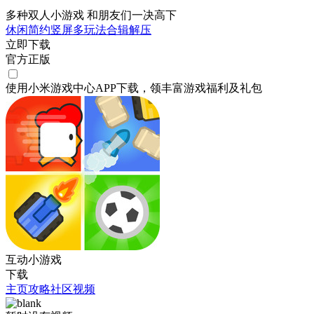
多种双人小游戏 和朋友们一决高下
休闲
简约
竖屏
多玩法合辑
解压
立即下载
官方正版
使用小米游戏中心APP
下载
，领丰富游戏
福利
及
礼包
互动小游戏
下载
主页
攻略
社区
视频