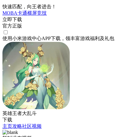
快速匹配，向王者进击！
MOBA
卡通
横屏
竞技
立即下载
官方正版
使用小米游戏中心APP
下载
，领丰富游戏
福利
及
礼包
英雄王者大乱斗
下载
主页
攻略
社区
视频