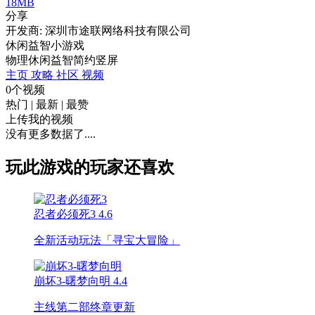
18MB
分享
开发商: 深圳市途联网络科技有限公司
休闲益智小游戏
物理
休闲
益智
简约
竖屏
主页
攻略
社区
视频
0个视频
热门
|
最新
|
最赞
上传我的视频
没有更多数据了....
玩此游戏的玩家还喜欢
忍者必须死3
4.6
全新活动玩法「寻宝大冒险」
崩坏3-曙梦向明
4.4
主线第二部终章更新