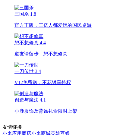
三国杀
1.8
官方正版，三亿人都爱玩的国民桌游
想不想修真
4.4
道友请留步，想不想修真
一刀传世
3.4
V12免费送，不花钱享特权
创造与魔法
4.1
小鹿服饰及背饰礼盒限时上架
友情链接
小米应用商店
小米商城
英雄互娱