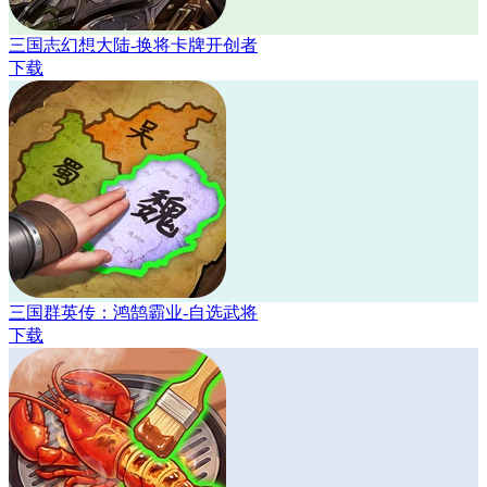
三国志幻想大陆-换将卡牌开创者
下载
三国群英传：鸿鹄霸业-自选武将
下载