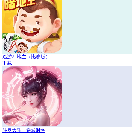
途游斗地主（比赛版）
下载
斗罗大陆：逆转时空