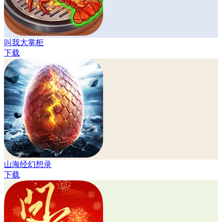
叫我大掌柜
下载
山海经幻想录
下载