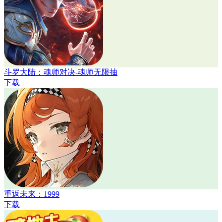
斗罗大陆：魂师对决-魂师无限抽
下载
重返未来：1999
下载