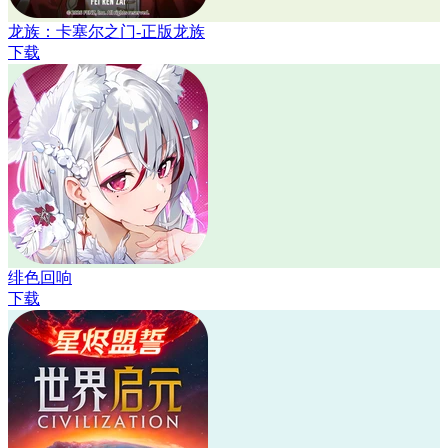
龙族：卡塞尔之门-正版龙族
下载
绯色回响
下载