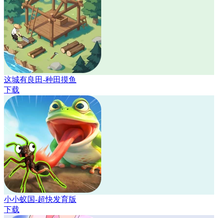
这城有良田-种田摸鱼
下载
小小蚁国-超快发育版
下载