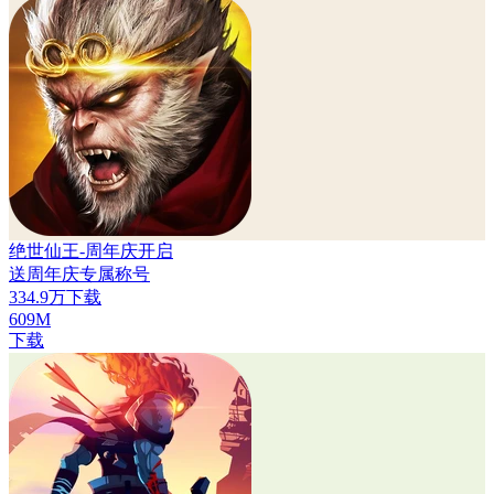
绝世仙王-周年庆开启
送周年庆专属称号
334.9万下载
609M
下载