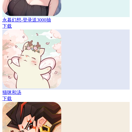
永暮幻想-登录送3000抽
下载
猫咪和汤
下载