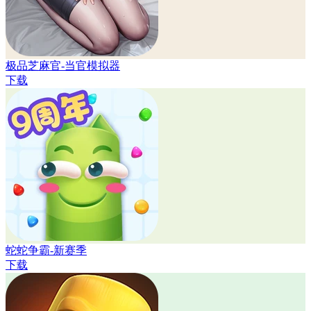
极品芝麻官-当官模拟器
下载
蛇蛇争霸-新赛季
下载