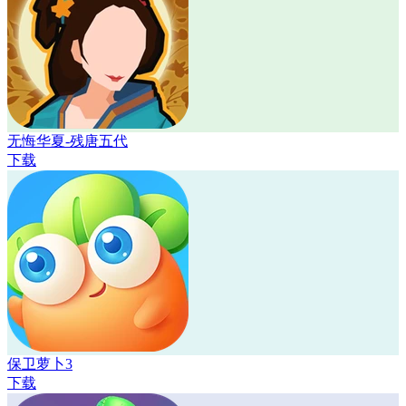
无悔华夏-残唐五代
下载
保卫萝卜3
下载