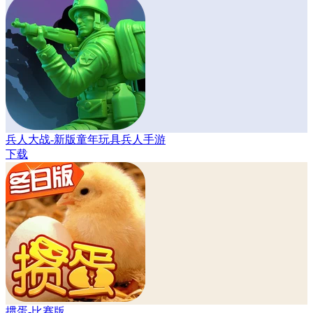
兵人大战-新版童年玩具兵人手游
下载
掼蛋-比赛版