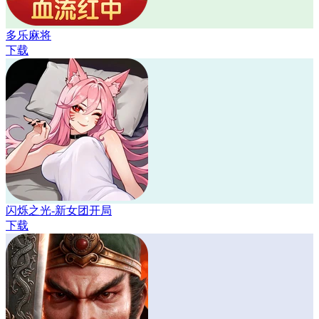
多乐麻将
下载
闪烁之光-新女团开局
下载