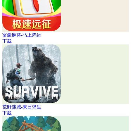
富豪麻将-马上鸿运
下载
荒野迷城-末日求生
下载