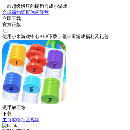
一款超级解压的硬币合成小游戏
合成
简约
竖屏
休闲
经营
立即下载
官方正版
使用小米游戏中心APP
下载
，领丰富游戏
福利
及
礼包
硬币解压馆
下载
主页
攻略
社区
视频