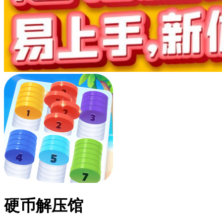
硬币解压馆