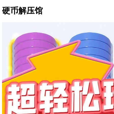
硬币解压馆