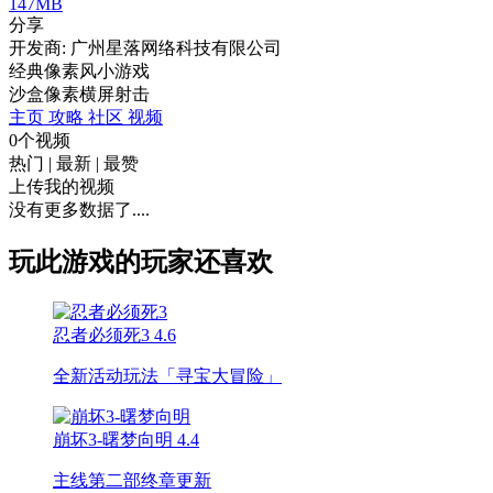
147MB
分享
开发商: 广州星落网络科技有限公司
经典像素风小游戏
沙盒
像素
横屏
射击
主页
攻略
社区
视频
0个视频
热门
|
最新
|
最赞
上传我的视频
没有更多数据了....
玩此游戏的玩家还喜欢
忍者必须死3
4.6
全新活动玩法「寻宝大冒险」
崩坏3-曙梦向明
4.4
主线第二部终章更新