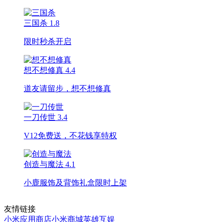
三国杀
1.8
限时秒杀开启
想不想修真
4.4
道友请留步，想不想修真
一刀传世
3.4
V12免费送，不花钱享特权
创造与魔法
4.1
小鹿服饰及背饰礼盒限时上架
友情链接
小米应用商店
小米商城
英雄互娱