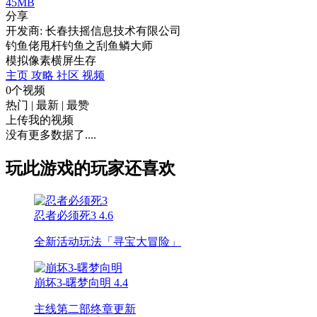
45MB
分享
开发商: 长春扶摇信息技术有限公司
钓鱼佬甩杆钓鱼之刮鱼鳞大师
模拟
像素
横屏
生存
主页
攻略
社区
视频
0个视频
热门
|
最新
|
最赞
上传我的视频
没有更多数据了....
玩此游戏的玩家还喜欢
忍者必须死3
4.6
全新活动玩法「寻宝大冒险」
崩坏3-曙梦向明
4.4
主线第二部终章更新