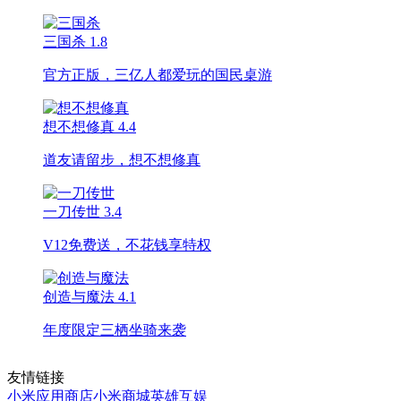
三国杀
1.8
官方正版，三亿人都爱玩的国民桌游
想不想修真
4.4
道友请留步，想不想修真
一刀传世
3.4
V12免费送，不花钱享特权
创造与魔法
4.1
年度限定三栖坐骑来袭
友情链接
小米应用商店
小米商城
英雄互娱