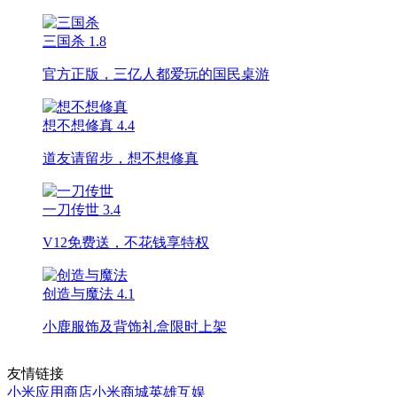
三国杀
1.8
官方正版，三亿人都爱玩的国民桌游
想不想修真
4.4
道友请留步，想不想修真
一刀传世
3.4
V12免费送，不花钱享特权
创造与魔法
4.1
小鹿服饰及背饰礼盒限时上架
友情链接
小米应用商店
小米商城
英雄互娱