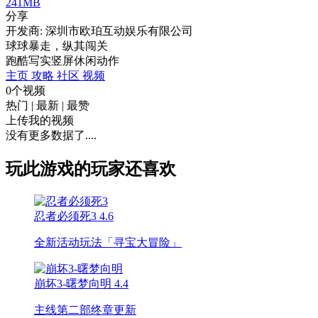
241MB
分享
开发商: 深圳市欧珀互动娱乐有限公司
球球暴走，纵其闯关
跑酷
写实
竖屏
休闲
动作
主页
攻略
社区
视频
0个视频
热门
|
最新
|
最赞
上传我的视频
没有更多数据了....
玩此游戏的玩家还喜欢
忍者必须死3
4.6
全新活动玩法「寻宝大冒险」
崩坏3-曙梦向明
4.4
主线第二部终章更新