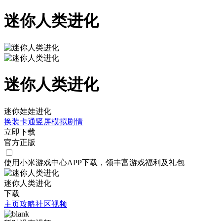
迷你人类进化
迷你人类进化
迷你娃娃进化
换装
卡通
竖屏
模拟
剧情
立即下载
官方正版
使用小米游戏中心APP
下载
，领丰富游戏
福利
及
礼包
迷你人类进化
下载
主页
攻略
社区
视频