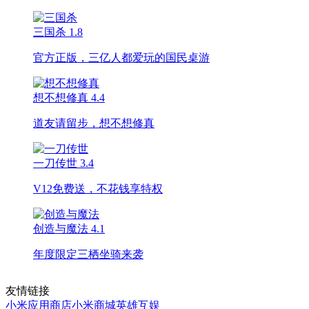
三国杀
1.8
官方正版，三亿人都爱玩的国民桌游
想不想修真
4.4
道友请留步，想不想修真
一刀传世
3.4
V12免费送，不花钱享特权
创造与魔法
4.1
年度限定三栖坐骑来袭
友情链接
小米应用商店
小米商城
英雄互娱