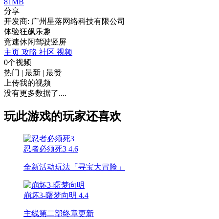
81MB
分享
开发商: 广州星落网络科技有限公司
体验狂飙乐趣
竞速
休闲
驾驶
竖屏
主页
攻略
社区
视频
0个视频
热门
|
最新
|
最赞
上传我的视频
没有更多数据了....
玩此游戏的玩家还喜欢
忍者必须死3
4.6
全新活动玩法「寻宝大冒险」
崩坏3-曙梦向明
4.4
主线第二部终章更新