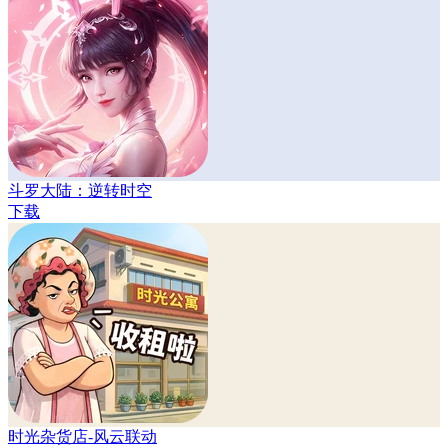
斗罗大陆：逆转时空
下载
时光杂货店-风云联动