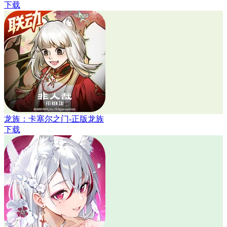
下载
龙族：卡塞尔之门-正版龙族
下载