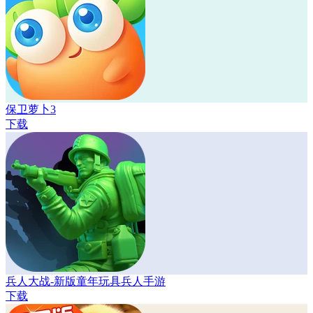
保卫萝卜3
下载
兵人大战-新版童年玩具兵人手游
下载