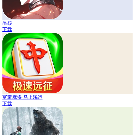
晶核
下载
富豪麻将-马上鸿运
下载