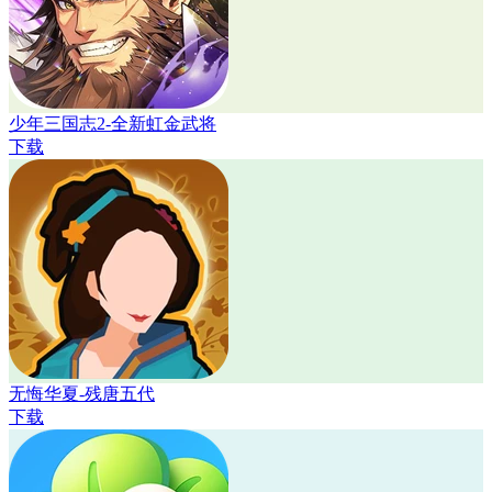
少年三国志2-全新虹金武将
下载
无悔华夏-残唐五代
下载