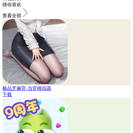
猜你喜欢
查看全部
极品芝麻官-当官模拟器
下载