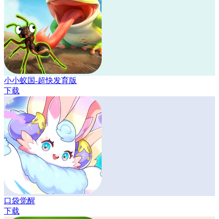
小小蚁国-超快发育版
下载
口袋觉醒
下载