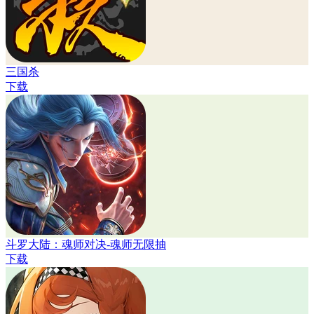
三国杀
下载
斗罗大陆：魂师对决-魂师无限抽
下载