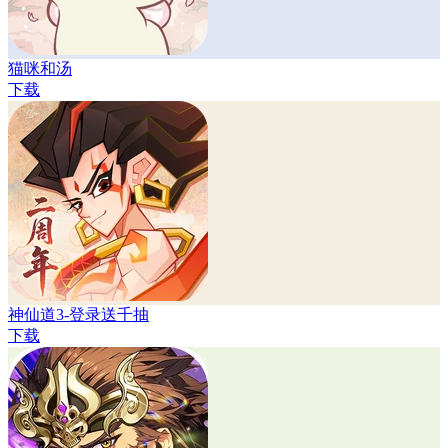
猫咪和汤
下载
神仙道3-登录送千抽
下载