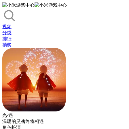
视频
分类
排行
抽奖
光·遇
温暖的灵魂终将相遇
角色扮演