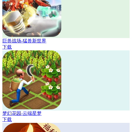
巨兽战场-猛兽新世界
下载
梦幻花园-云端星梦
下载