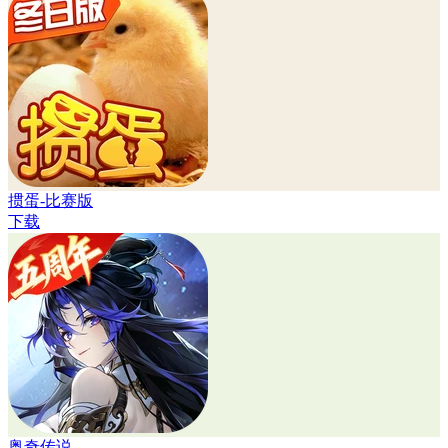
掼蛋-比赛版
下载
奥奇传说