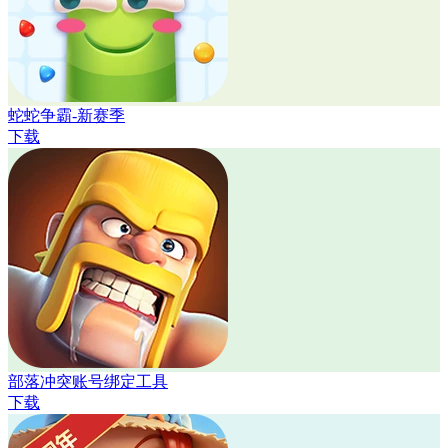
蛇蛇争霸-新赛季
下载
部落冲突账号绑定工具
下载