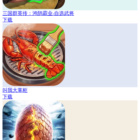
三国群英传：鸿鹄霸业-自选武将
下载
叫我大掌柜
下载