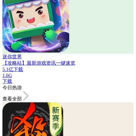
迷你世界
【攻略站】最新游戏资讯一键速览
5.1亿下载
1.6G
下载
今日热游
查看全部