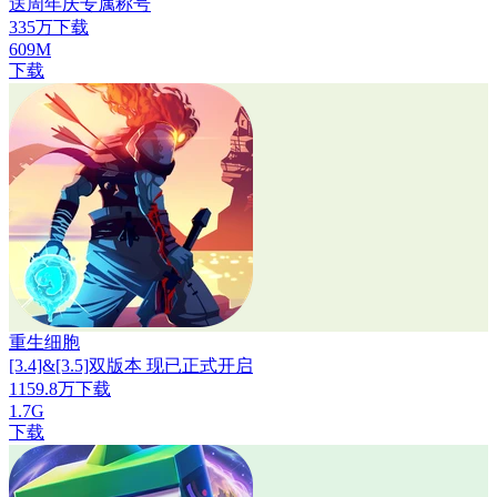
送周年庆专属称号
335万下载
609M
下载
重生细胞
[3.4]&[3.5]双版本 现已正式开启
1159.8万下载
1.7G
下载