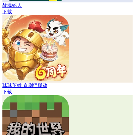
战魂铭人
下载
球球英雄-京剧猫联动
下载