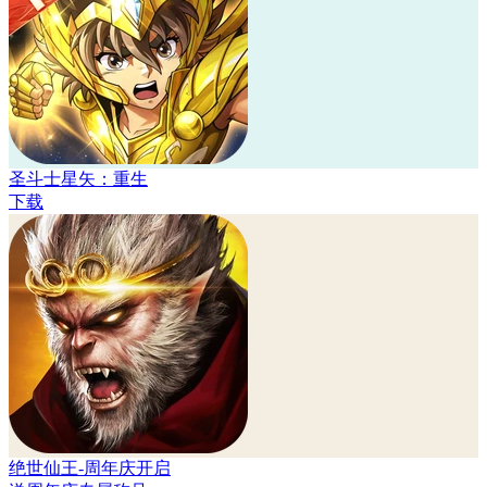
圣斗士星矢：重生
下载
绝世仙王-周年庆开启