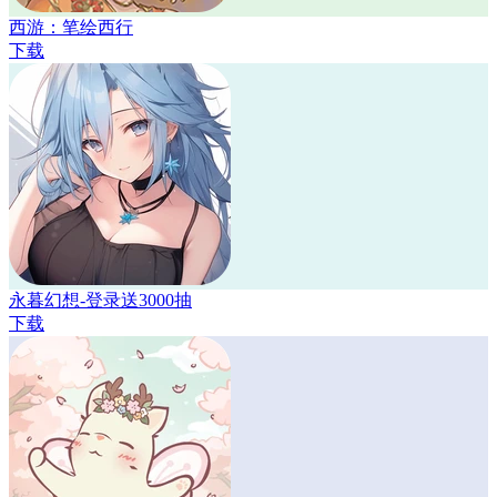
西游：笔绘西行
下载
永暮幻想-登录送3000抽
下载