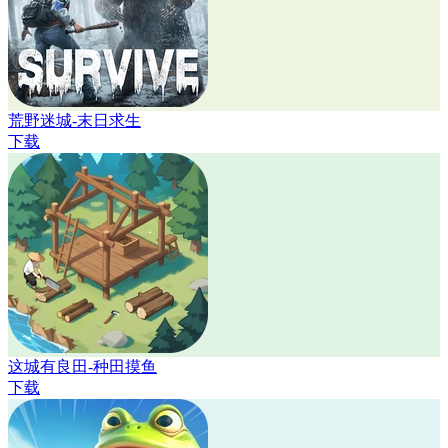
荒野迷城-末日求生
下载
这城有良田-种田摸鱼
下载