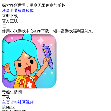
探索多彩世界，尽享无限创意与乐趣
沙盒
卡通
横屏
模拟
立即下载
官方正版
使用小米游戏中心APP
下载
，领丰富游戏
福利
及
礼包
奇趣生活圈
下载
主页
攻略
社区
视频