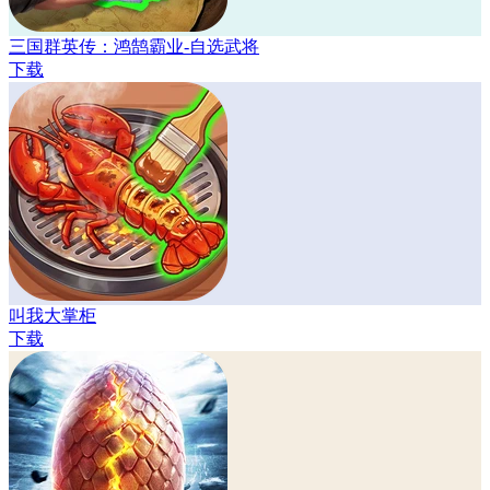
三国群英传：鸿鹄霸业-自选武将
下载
叫我大掌柜
下载