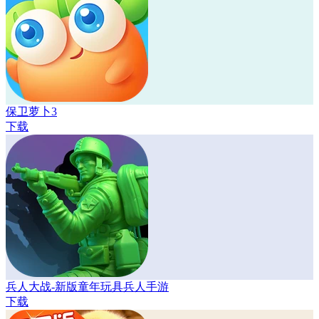
保卫萝卜3
下载
兵人大战-新版童年玩具兵人手游
下载