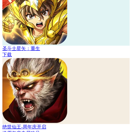
圣斗士星矢：重生
下载
绝世仙王-周年庆开启