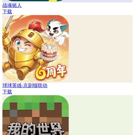
战魂铭人
下载
球球英雄-京剧猫联动
下载