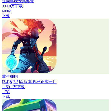
送周年庆专属称号
334.8万下载
609M
下载
重生细胞
[3.4]&[3.5]双版本 现已正式开启
1159.1万下载
1.7G
下载