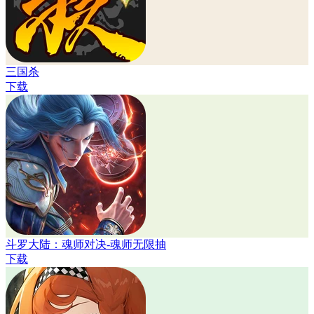
三国杀
下载
斗罗大陆：魂师对决-魂师无限抽
下载