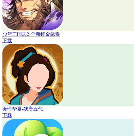
少年三国志2-全新虹金武将
下载
无悔华夏-残唐五代
下载