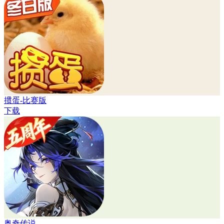
掼蛋-比赛版
下载
奥奇传说