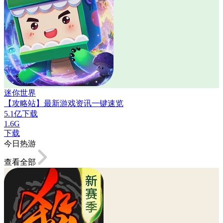
迷你世界
【攻略站】最新游戏资讯一键速览
5.1亿下载
1.6G
下载
今日热游
查看全部