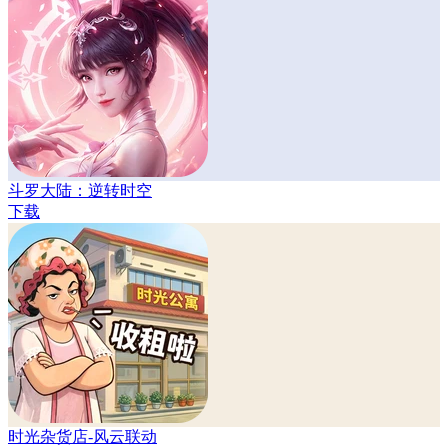
斗罗大陆：逆转时空
下载
时光杂货店-风云联动