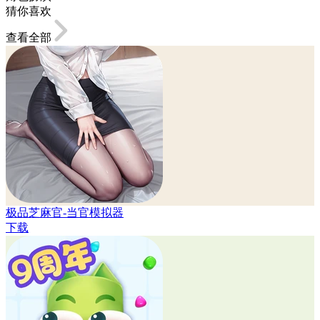
猜你喜欢
查看全部
极品芝麻官-当官模拟器
下载