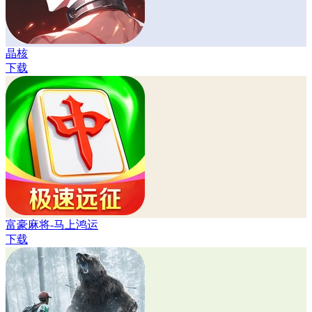
晶核
下载
富豪麻将-马上鸿运
下载