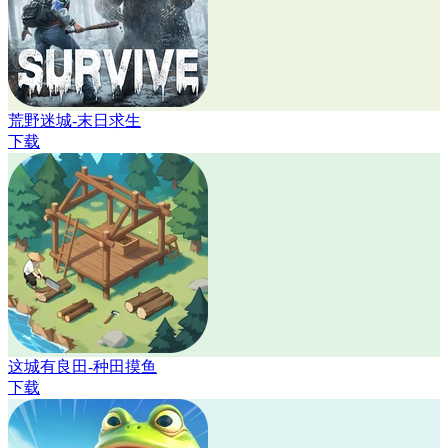
荒野迷城-末日求生
下载
这城有良田-种田摸鱼
下载