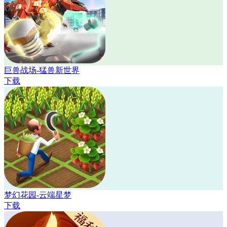
巨兽战场-猛兽新世界
下载
梦幻花园-云端星梦
下载