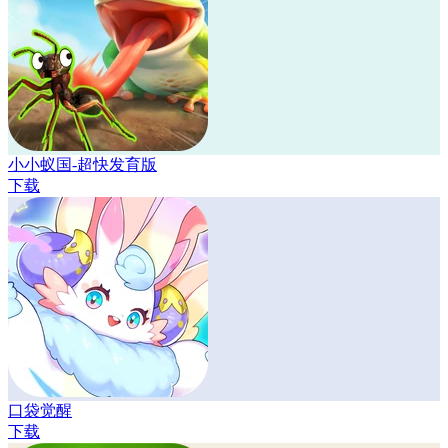
小小蚁国-超快发育版
下载
口袋觉醒
下载