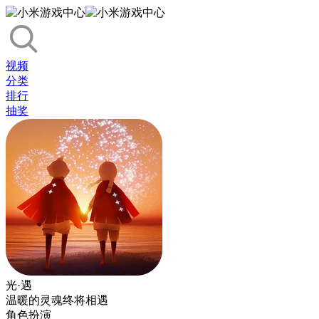
视频
分类
排行
抽奖
光·遇
温暖的灵魂终将相遇
角色扮演