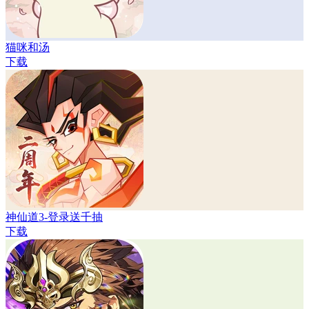
猫咪和汤
下载
神仙道3-登录送千抽
下载