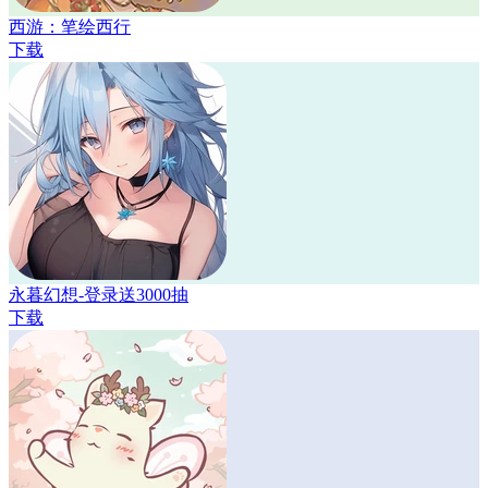
西游：笔绘西行
下载
永暮幻想-登录送3000抽
下载