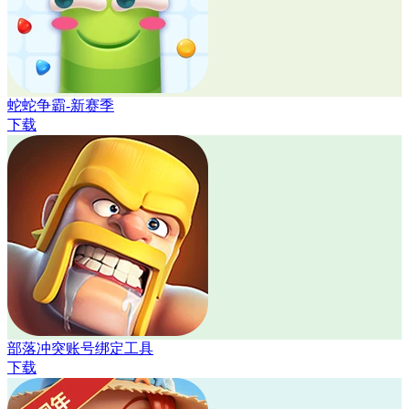
蛇蛇争霸-新赛季
下载
部落冲突账号绑定工具
下载