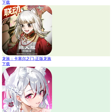
下载
龙族：卡塞尔之门-正版龙族
下载