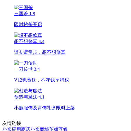
三国杀
1.8
限时秒杀开启
想不想修真
4.4
道友请留步，想不想修真
一刀传世
3.4
V12免费送，不花钱享特权
创造与魔法
4.1
小鹿服饰及背饰礼盒限时上架
友情链接
小米应用商店
小米商城
英雄互娱