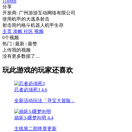
118MB
分享
开发商: 广州游游互动网络有限公司
使用机甲的大逃杀射击
射击
简约
格斗
机器人
机甲
生存
主页
攻略
社区
视频
0个视频
热门
|
最新
|
最赞
上传我的视频
没有更多数据了....
玩此游戏的玩家还喜欢
忍者必须死3
4.6
全新活动玩法「寻宝大冒险」
崩坏3-曙梦向明
4.4
主线第二部终章更新