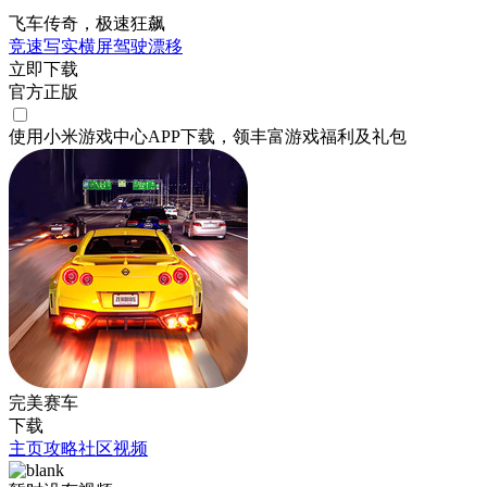
飞车传奇，极速狂飙
竞速
写实
横屏
驾驶
漂移
立即下载
官方正版
使用小米游戏中心APP
下载
，领丰富游戏
福利
及
礼包
完美赛车
下载
主页
攻略
社区
视频