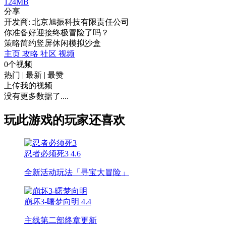
124MB
分享
开发商: 北京旭振科技有限责任公司
你准备好迎接终极冒险了吗？
策略
简约
竖屏
休闲
模拟
沙盒
主页
攻略
社区
视频
0个视频
热门
|
最新
|
最赞
上传我的视频
没有更多数据了....
玩此游戏的玩家还喜欢
忍者必须死3
4.6
全新活动玩法「寻宝大冒险」
崩坏3-曙梦向明
4.4
主线第二部终章更新