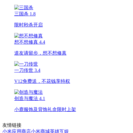
三国杀
1.8
限时秒杀开启
想不想修真
4.4
道友请留步，想不想修真
一刀传世
3.4
V12免费送，不花钱享特权
创造与魔法
4.1
小鹿服饰及背饰礼盒限时上架
友情链接
小米应用商店
小米商城
英雄互娱