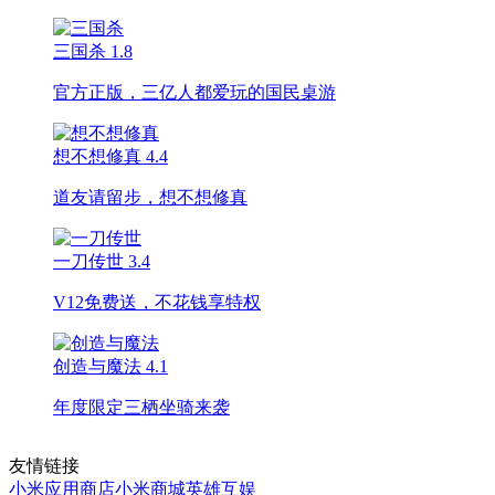
三国杀
1.8
官方正版，三亿人都爱玩的国民桌游
想不想修真
4.4
道友请留步，想不想修真
一刀传世
3.4
V12免费送，不花钱享特权
创造与魔法
4.1
年度限定三栖坐骑来袭
友情链接
小米应用商店
小米商城
英雄互娱