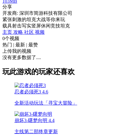
103MB
分享
开发商: 深圳市简游科技有限公司
紧张刺激的坦克大战等你来玩
载具射击
写实
竖屏
休闲
竞技
坦克
主页
攻略
社区
视频
0个视频
热门
|
最新
|
最赞
上传我的视频
没有更多数据了....
玩此游戏的玩家还喜欢
忍者必须死3
4.6
全新活动玩法「寻宝大冒险」
崩坏3-曙梦向明
4.4
主线第二部终章更新