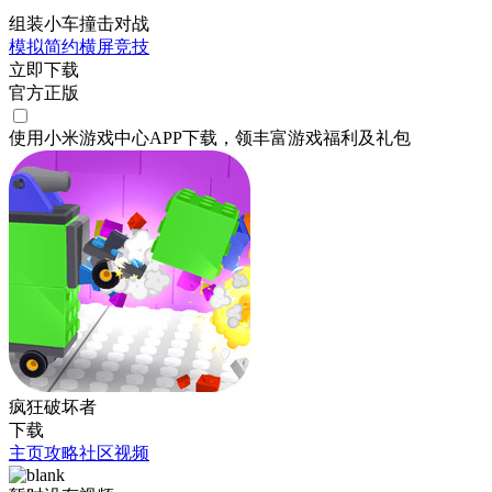
组装小车撞击对战
模拟
简约
横屏
竞技
立即下载
官方正版
使用小米游戏中心APP
下载
，领丰富游戏
福利
及
礼包
疯狂破坏者
下载
主页
攻略
社区
视频