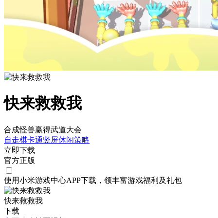
快来救救我
合成怪兽赢得武道大会
自走棋
卡通
竖屏
休闲
策略
立即下载
官方正版
使用小米游戏中心APP
下载
，领丰富游戏
福利
及
礼包
快来救救我
下载