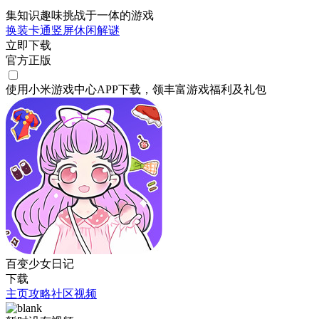
集知识趣味挑战于一体的游戏
换装
卡通
竖屏
休闲
解谜
立即下载
官方正版
使用小米游戏中心APP
下载
，领丰富游戏
福利
及
礼包
百变少女日记
下载
主页
攻略
社区
视频