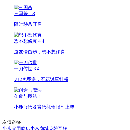
三国杀
1.8
限时秒杀开启
想不想修真
4.4
道友请留步，想不想修真
一刀传世
3.4
V12免费送，不花钱享特权
创造与魔法
4.1
小鹿服饰及背饰礼盒限时上架
友情链接
小米应用商店
小米商城
英雄互娱