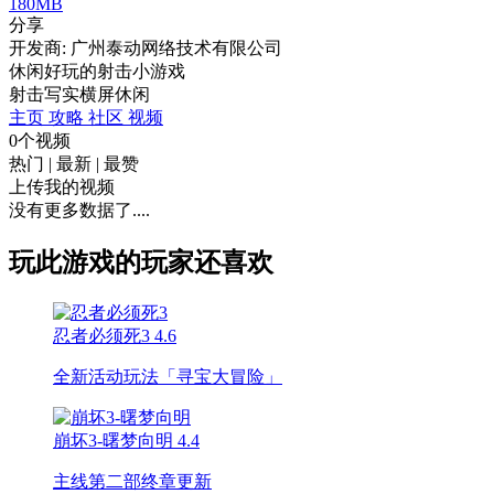
180MB
分享
开发商: 广州泰动网络技术有限公司
休闲好玩的射击小游戏
射击
写实
横屏
休闲
主页
攻略
社区
视频
0个视频
热门
|
最新
|
最赞
上传我的视频
没有更多数据了....
玩此游戏的玩家还喜欢
忍者必须死3
4.6
全新活动玩法「寻宝大冒险」
崩坏3-曙梦向明
4.4
主线第二部终章更新