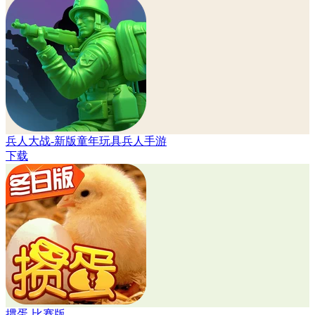
兵人大战-新版童年玩具兵人手游
下载
掼蛋-比赛版