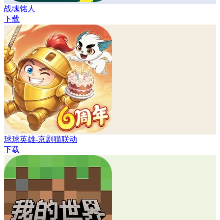
战魂铭人
下载
球球英雄-京剧猫联动
下载