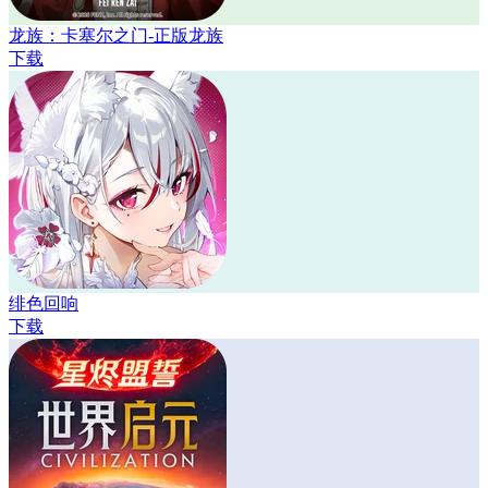
龙族：卡塞尔之门-正版龙族
下载
绯色回响
下载