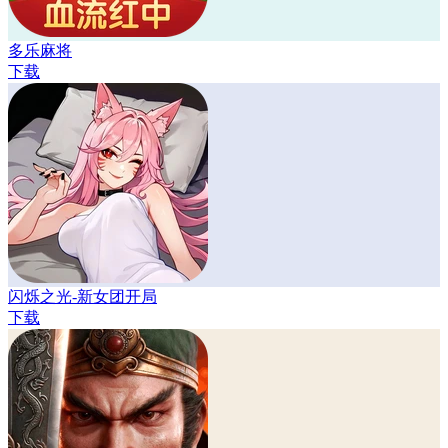
多乐麻将
下载
闪烁之光-新女团开局
下载