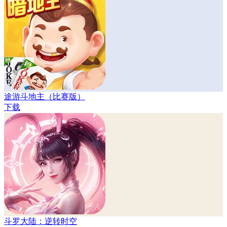
途游斗地主（比赛版）
下载
斗罗大陆：逆转时空