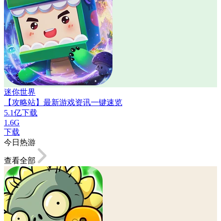
迷你世界
【攻略站】最新游戏资讯一键速览
5.1亿下载
1.6G
下载
今日热游
查看全部