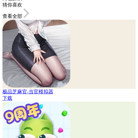
猜你喜欢
查看全部
极品芝麻官-当官模拟器
下载