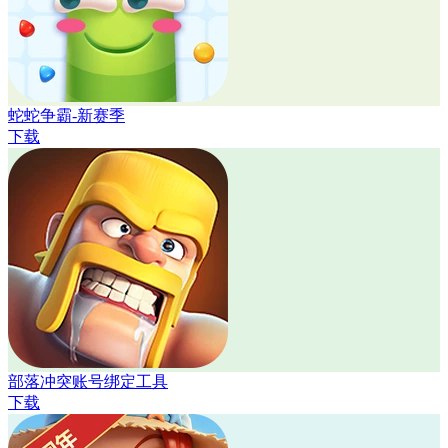
蛇蛇争霸-新赛季
下载
部落冲突账号绑定工具
下载