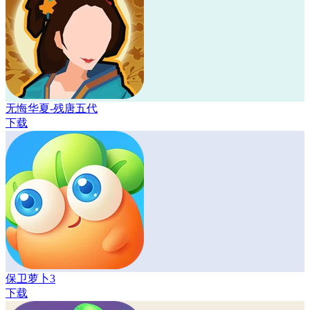
无悔华夏-残唐五代
下载
保卫萝卜3
下载