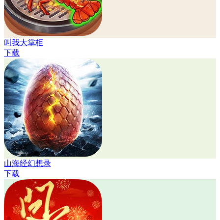
叫我大掌柜
下载
山海经幻想录
下载