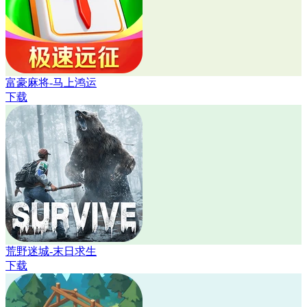
富豪麻将-马上鸿运
下载
荒野迷城-末日求生
下载