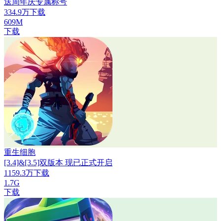
送周年庆专属称号
334.9万下载
609M
下载
重生细胞
[3.4]&[3.5]双版本 现已正式开启
1159.3万下载
1.7G
下载