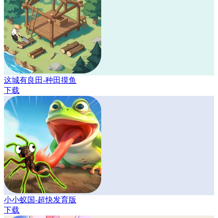
这城有良田-种田摸鱼
下载
小小蚁国-超快发育版
下载