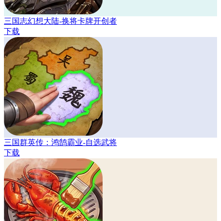
三国志幻想大陆-换将卡牌开创者
下载
三国群英传：鸿鹄霸业-自选武将
下载