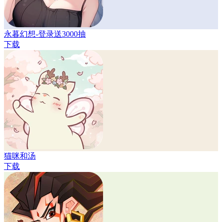
永暮幻想-登录送3000抽
下载
猫咪和汤
下载