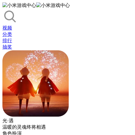
视频
分类
排行
抽奖
光·遇
温暖的灵魂终将相遇
角色扮演