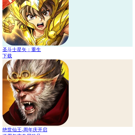
圣斗士星矢：重生
下载
绝世仙王-周年庆开启