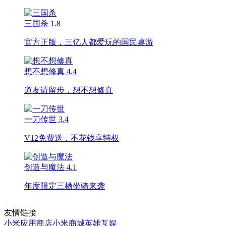
三国杀
1.8
官方正版，三亿人都爱玩的国民桌游
想不想修真
4.4
道友请留步，想不想修真
一刀传世
3.4
V12免费送，不花钱享特权
创造与魔法
4.1
年度限定三栖坐骑来袭
友情链接
小米应用商店
小米商城
英雄互娱