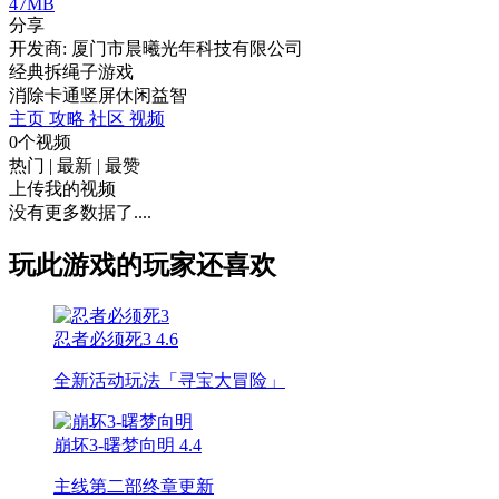
47MB
分享
开发商: 厦门市晨曦光年科技有限公司
经典拆绳子游戏
消除
卡通
竖屏
休闲
益智
主页
攻略
社区
视频
0个视频
热门
|
最新
|
最赞
上传我的视频
没有更多数据了....
玩此游戏的玩家还喜欢
忍者必须死3
4.6
全新活动玩法「寻宝大冒险」
崩坏3-曙梦向明
4.4
主线第二部终章更新