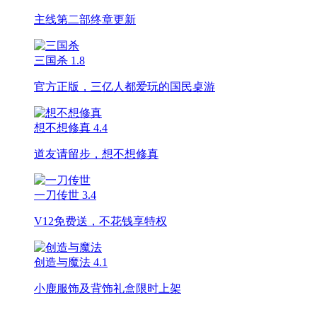
主线第二部终章更新
三国杀
1.8
官方正版，三亿人都爱玩的国民桌游
想不想修真
4.4
道友请留步，想不想修真
一刀传世
3.4
V12免费送，不花钱享特权
创造与魔法
4.1
小鹿服饰及背饰礼盒限时上架