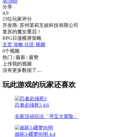
465MB
分享
4.9
23位玩家评分
开发商: 苏州茉莉互娱科技有限公司
复苏的魔女重启！
RPG
日漫
横屏
策略
主页
攻略
社区
视频
0个视频
热门
|
最新
|
最赞
上传我的视频
没有更多数据了....
玩此游戏的玩家还喜欢
忍者必须死3
4.6
全新活动玩法「寻宝大冒险」
崩坏3-曙梦向明
4.4