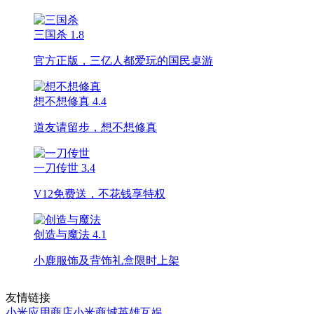
三国杀
1.8
官方正版，三亿人都爱玩的国民桌游
想不想修真
4.4
道友请留步，想不想修真
一刀传世
3.4
V12免费送，不花钱享特权
创造与魔法
4.1
小鹿服饰及背饰礼盒限时上架
友情链接
小米应用商店
小米商城
英雄互娱