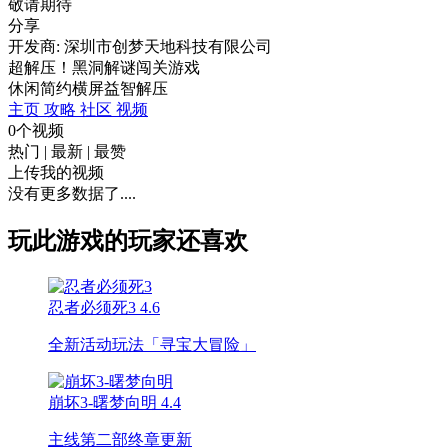
敬请期待
分享
开发商: 深圳市创梦天地科技有限公司
超解压！黑洞解谜闯关游戏
休闲
简约
横屏
益智
解压
主页
攻略
社区
视频
0个视频
热门
|
最新
|
最赞
上传我的视频
没有更多数据了....
玩此游戏的玩家还喜欢
忍者必须死3
4.6
全新活动玩法「寻宝大冒险」
崩坏3-曙梦向明
4.4
主线第二部终章更新