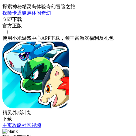
探索神秘精灵岛体验奇幻冒险之旅
探险
卡通
竖屏
休闲
奇幻
立即下载
官方正版
使用小米游戏中心APP
下载
，领丰富游戏
福利
及
礼包
精灵养成计划
下载
主页
攻略
社区
视频