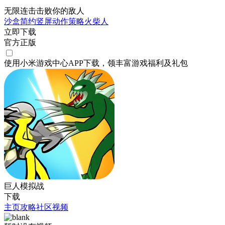
无限连击击败你的敌人
沙盒
简约
竖屏
动作
策略
火柴人
立即下载
官方正版
使用小米游戏中心APP
下载
，领丰富游戏
福利
及
礼包
巨人模拟战
下载
主页
攻略
社区
视频