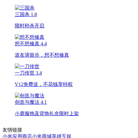
三国杀
1.8
限时秒杀开启
想不想修真
4.4
道友请留步，想不想修真
一刀传世
3.4
V12免费送，不花钱享特权
创造与魔法
4.1
小鹿服饰及背饰礼盒限时上架
友情链接
小米应用商店
小米商城
英雄互娱