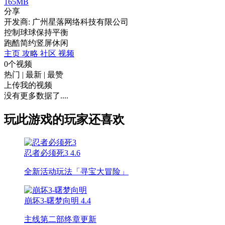
165MB
分享
开发商: 广州星落网络科技有限公司
控制球球保持平衡
跑酷
简约
竖屏
休闲
主页
攻略
社区
视频
0个视频
热门
|
最新
|
最赞
上传我的视频
没有更多数据了....
玩此游戏的玩家还喜欢
忍者必须死3
4.6
全新活动玩法「寻宝大冒险」
崩坏3-曙梦向明
4.4
主线第二部终章更新