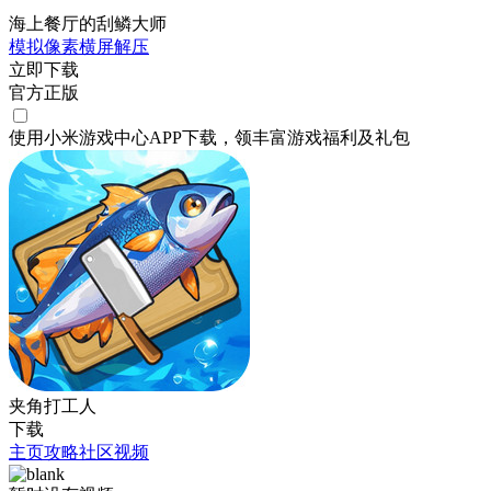
海上餐厅的刮鳞大师
模拟
像素
横屏
解压
立即下载
官方正版
使用小米游戏中心APP
下载
，领丰富游戏
福利
及
礼包
夹角打工人
下载
主页
攻略
社区
视频