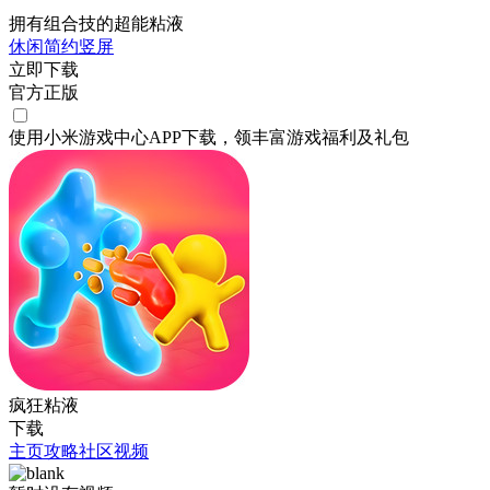
拥有组合技的超能粘液
休闲
简约
竖屏
立即下载
官方正版
使用小米游戏中心APP
下载
，领丰富游戏
福利
及
礼包
疯狂粘液
下载
主页
攻略
社区
视频