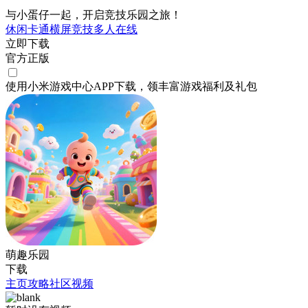
与小蛋仔一起，开启竞技乐园之旅！
休闲
卡通
横屏
竞技
多人在线
立即下载
官方正版
使用小米游戏中心APP
下载
，领丰富游戏
福利
及
礼包
萌趣乐园
下载
主页
攻略
社区
视频