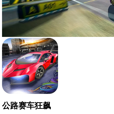
公路赛车狂飙