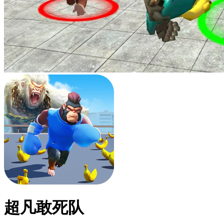
超凡敢死队