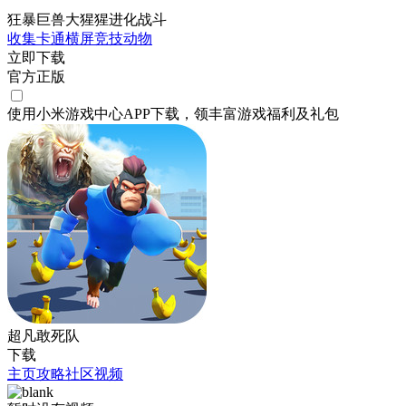
狂暴巨兽大猩猩进化战斗
收集
卡通
横屏
竞技
动物
立即下载
官方正版
使用小米游戏中心APP
下载
，领丰富游戏
福利
及
礼包
超凡敢死队
下载
主页
攻略
社区
视频