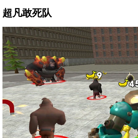
超凡敢死队