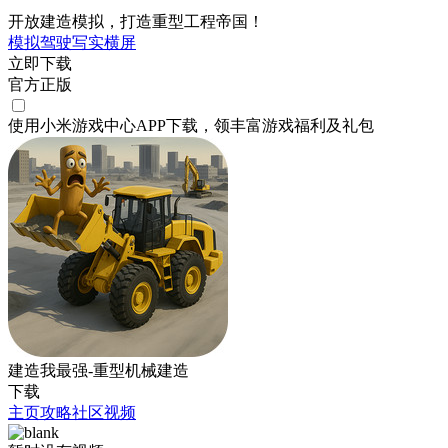
开放建造模拟，打造重型工程帝国！
模拟
驾驶
写实
横屏
立即下载
官方正版
使用小米游戏中心APP
下载
，领丰富游戏
福利
及
礼包
建造我最强-重型机械建造
下载
主页
攻略
社区
视频