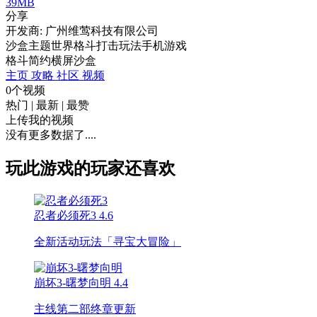
39MB
分享
开发商: 广州维莺科技有限公司
沙盒主题世界格斗打击玩法手机游戏
格斗
简约
横屏
沙盒
主页
攻略
社区
视频
0个视频
热门
|
最新
|
最赞
上传我的视频
没有更多数据了....
玩此游戏的玩家还喜欢
忍者必须死3
4.6
全新活动玩法「寻宝大冒险」
崩坏3-曙梦向明
4.4
主线第二部终章更新