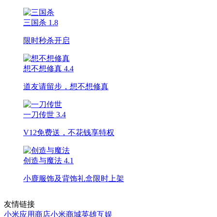
三国杀
1.8
限时秒杀开启
想不想修真
4.4
道友请留步，想不想修真
一刀传世
3.4
V12免费送，不花钱享特权
创造与魔法
4.1
小鹿服饰及背饰礼盒限时上架
友情链接
小米应用商店
小米商城
英雄互娱