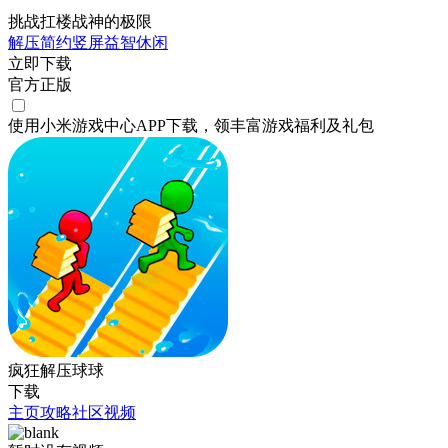
挑战扛楼战神的极限
解压
简约
竖屏
益智
休闲
立即下载
官方正版
使用小米游戏中心APP
下载
，领丰富游戏
福利
及
礼包
疯狂解压球球
下载
主页
攻略
社区
视频