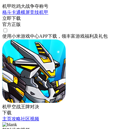
机甲吃鸡大战争夺称号
格斗
卡通
横屏
竞技
机甲
立即下载
官方正版
使用小米游戏中心APP
下载
，领丰富游戏
福利
及
礼包
机甲空战王牌对决
下载
主页
攻略
社区
视频