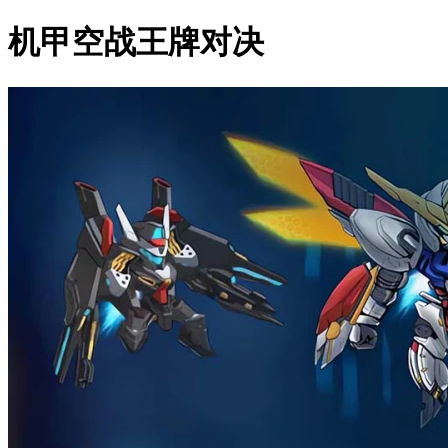
机甲空战王牌对决