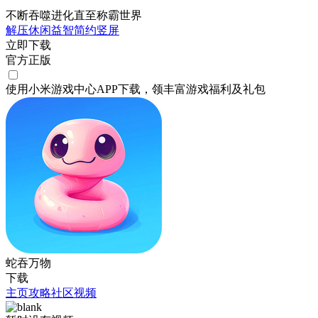
不断吞噬进化直至称霸世界
解压
休闲
益智
简约
竖屏
立即下载
官方正版
使用小米游戏中心APP
下载
，领丰富游戏
福利
及
礼包
蛇吞万物
下载
主页
攻略
社区
视频