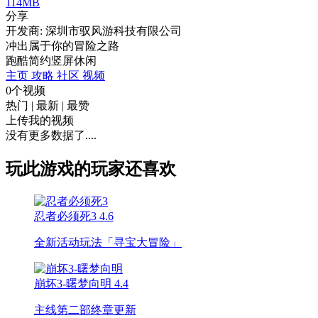
114MB
分享
开发商: 深圳市驭风游科技有限公司
冲出属于你的冒险之路
跑酷
简约
竖屏
休闲
主页
攻略
社区
视频
0个视频
热门
|
最新
|
最赞
上传我的视频
没有更多数据了....
玩此游戏的玩家还喜欢
忍者必须死3
4.6
全新活动玩法「寻宝大冒险」
崩坏3-曙梦向明
4.4
主线第二部终章更新