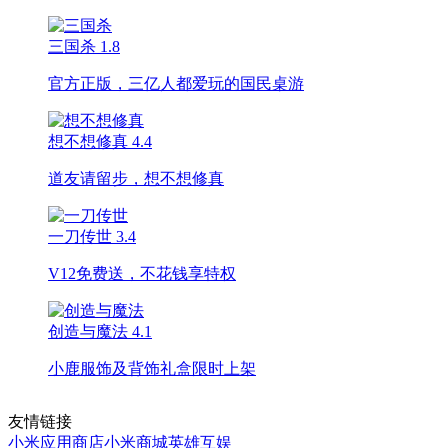
三国杀
1.8
官方正版，三亿人都爱玩的国民桌游
想不想修真
4.4
道友请留步，想不想修真
一刀传世
3.4
V12免费送，不花钱享特权
创造与魔法
4.1
小鹿服饰及背饰礼盒限时上架
友情链接
小米应用商店
小米商城
英雄互娱