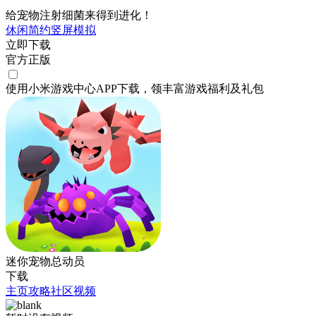
给宠物注射细菌来得到进化！
休闲
简约
竖屏
模拟
立即下载
官方正版
使用小米游戏中心APP
下载
，领丰富游戏
福利
及
礼包
迷你宠物总动员
下载
主页
攻略
社区
视频