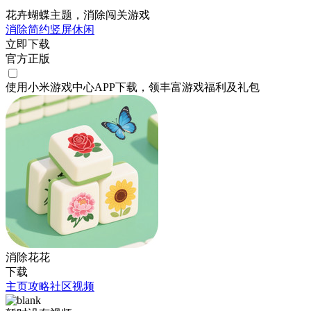
花卉蝴蝶主题，消除闯关游戏
消除
简约
竖屏
休闲
立即下载
官方正版
使用小米游戏中心APP
下载
，领丰富游戏
福利
及
礼包
消除花花
下载
主页
攻略
社区
视频