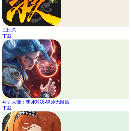
三国杀
下载
斗罗大陆：魂师对决-魂师无限抽
下载