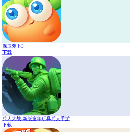
保卫萝卜3
下载
兵人大战-新版童年玩具兵人手游
下载