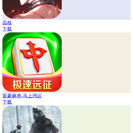
晶核
下载
富豪麻将-马上鸿运
下载