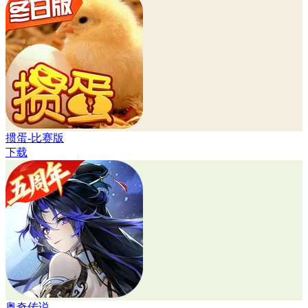
掼蛋-比赛版
下载
奥奇传说