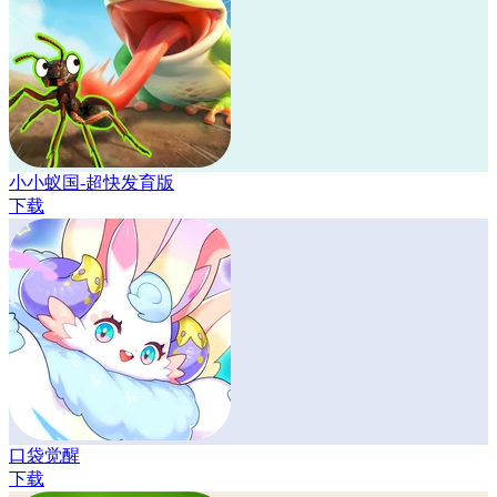
小小蚁国-超快发育版
下载
口袋觉醒
下载