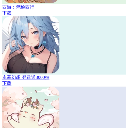
西游：笔绘西行
下载
永暮幻想-登录送3000抽
下载