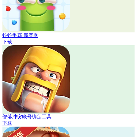
蛇蛇争霸-新赛季
下载
部落冲突账号绑定工具
下载