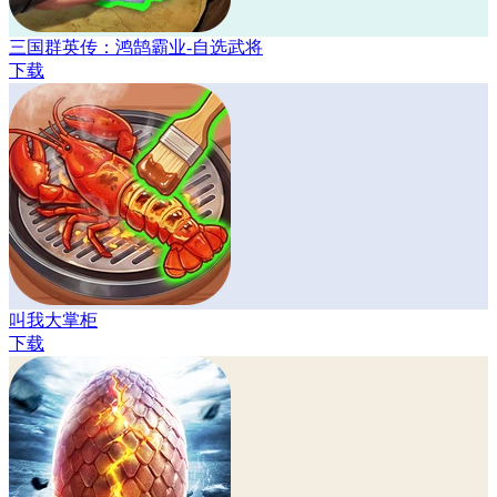
三国群英传：鸿鹄霸业-自选武将
下载
叫我大掌柜
下载