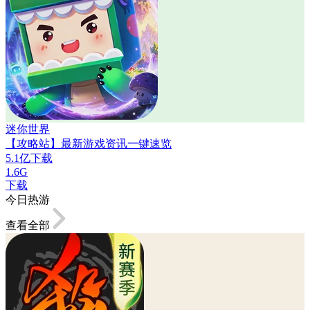
迷你世界
【攻略站】最新游戏资讯一键速览
5.1亿下载
1.6G
下载
今日热游
查看全部