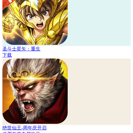
圣斗士星矢：重生
下载
绝世仙王-周年庆开启