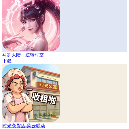
斗罗大陆：逆转时空
下载
时光杂货店-风云联动