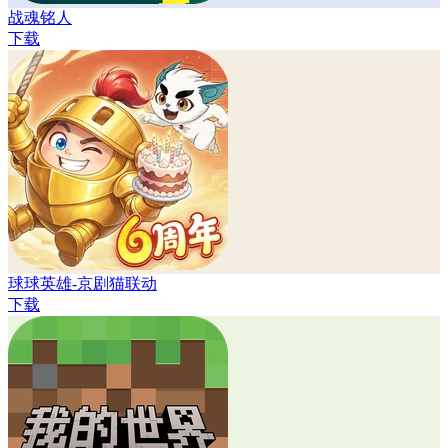
战魂铭人
下载
球球英雄-京剧猫联动
下载