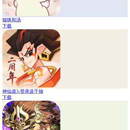
猫咪和汤
下载
神仙道3-登录送千抽
下载