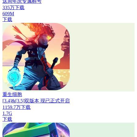
送周年庆专属称号
335万下载
609M
下载
重生细胞
[3.4]&[3.5]双版本 现已正式开启
1159.7万下载
1.7G
下载