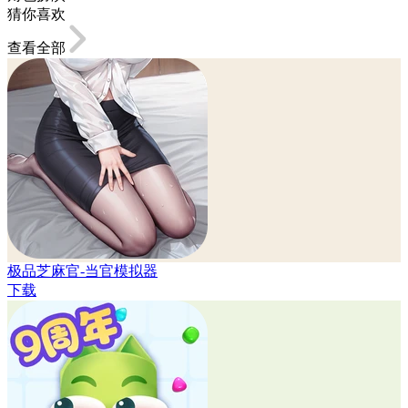
猜你喜欢
查看全部
极品芝麻官-当官模拟器
下载