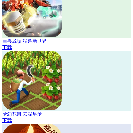
巨兽战场-猛兽新世界
下载
梦幻花园-云端星梦
下载