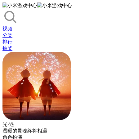
视频
分类
排行
抽奖
光·遇
温暖的灵魂终将相遇
角色扮演