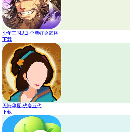
少年三国志2-全新虹金武将
下载
无悔华夏-残唐五代
下载