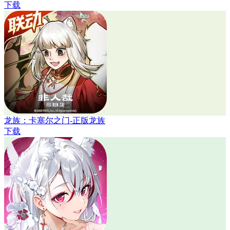
下载
龙族：卡塞尔之门-正版龙族
下载