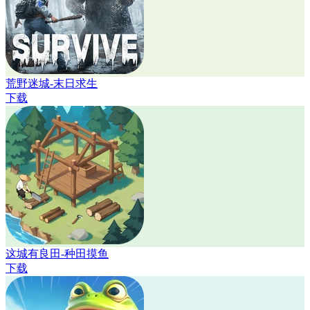
荒野迷城-末日求生
下载
这城有良田-种田摸鱼
下载