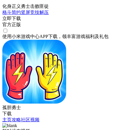
化身正义勇士击败匪徒
格斗
简约
竖屏
竞技
解压
立即下载
官方正版
使用小米游戏中心APP
下载
，领丰富游戏
福利
及
礼包
孤胆勇士
下载
主页
攻略
社区
视频