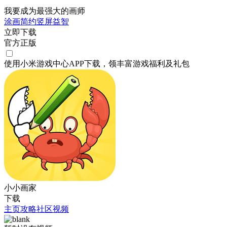
我要成为最强大的画师
涂画
简约
竖屏
益智
立即下载
官方正版
使用小米游戏中心APP
下载
，领丰富游戏
福利
及
礼包
小小画家
下载
主页
攻略
社区
视频