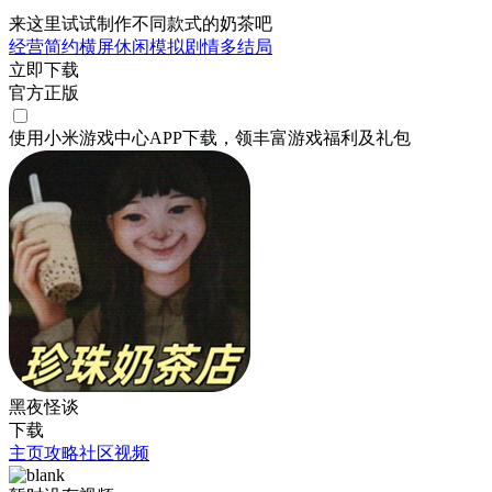
来这里试试制作不同款式的奶茶吧
经营
简约
横屏
休闲
模拟
剧情
多结局
立即下载
官方正版
使用小米游戏中心APP
下载
，领丰富游戏
福利
及
礼包
黑夜怪谈
下载
主页
攻略
社区
视频