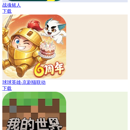
战魂铭人
下载
球球英雄-京剧猫联动
下载