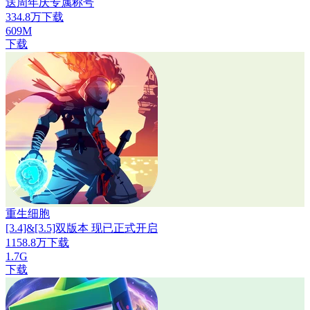
送周年庆专属称号
334.8万下载
609M
下载
重生细胞
[3.4]&[3.5]双版本 现已正式开启
1158.8万下载
1.7G
下载