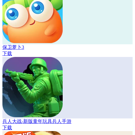
保卫萝卜3
下载
兵人大战-新版童年玩具兵人手游
下载