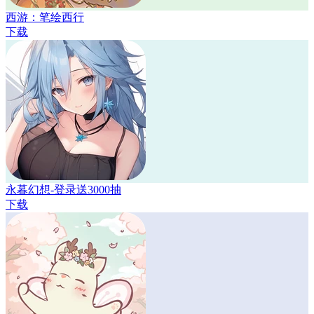
西游：笔绘西行
下载
永暮幻想-登录送3000抽
下载