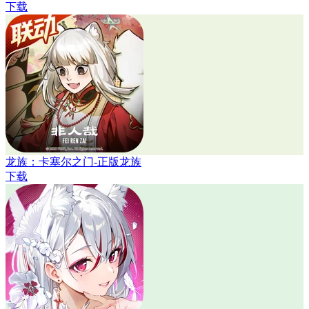
下载
龙族：卡塞尔之门-正版龙族
下载