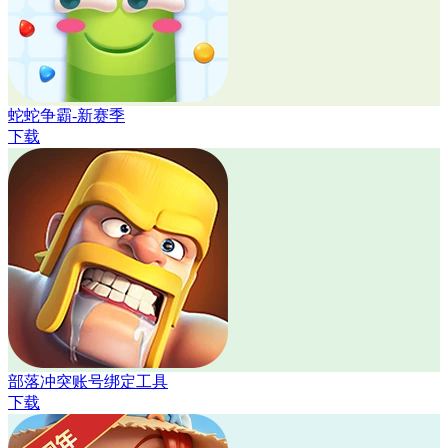
蛇蛇争霸-新赛季
下载
部落冲突账号绑定工具
下载