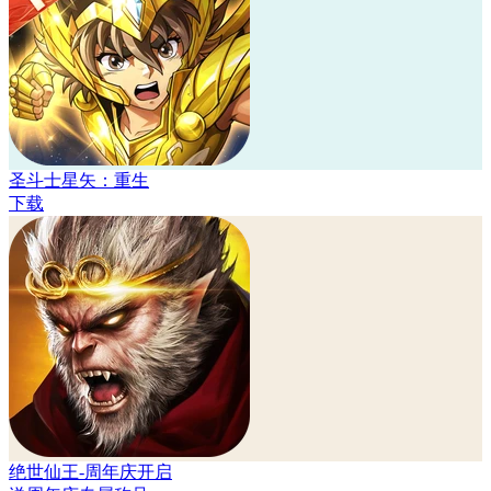
圣斗士星矢：重生
下载
绝世仙王-周年庆开启