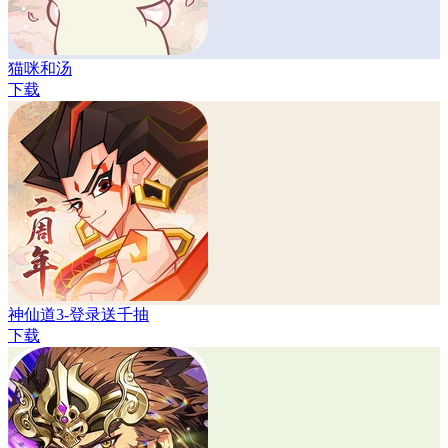
猫咪和汤
下载
神仙道3-登录送千抽
下载