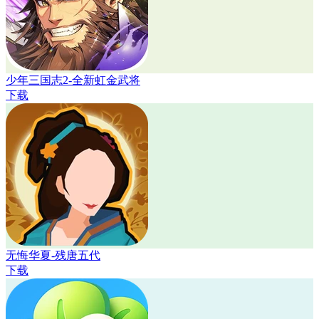
少年三国志2-全新虹金武将
下载
无悔华夏-残唐五代
下载