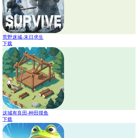
荒野迷城-末日求生
下载
这城有良田-种田摸鱼
下载