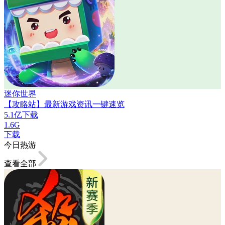
迷你世界
【攻略站】最新游戏资讯一键速览
5.1亿下载
1.6G
下载
今日热游
查看全部