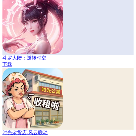
斗罗大陆：逆转时空
下载
时光杂货店-风云联动