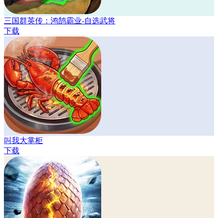
三国群英传：鸿鹄霸业-自选武将
下载
叫我大掌柜
下载