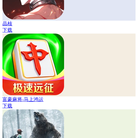
晶核
下载
富豪麻将-马上鸿运
下载