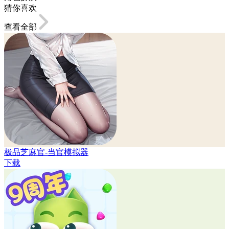
猜你喜欢
查看全部
极品芝麻官-当官模拟器
下载