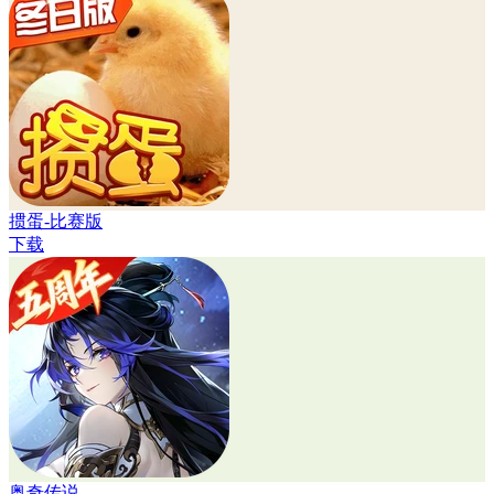
掼蛋-比赛版
下载
奥奇传说