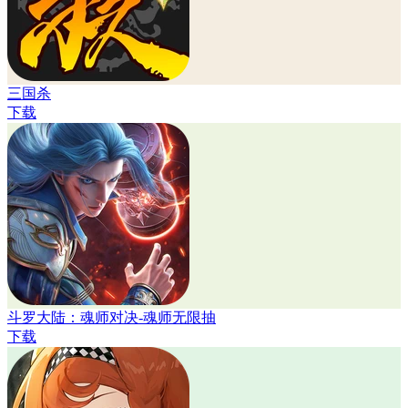
三国杀
下载
斗罗大陆：魂师对决-魂师无限抽
下载