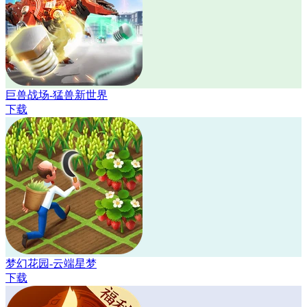
巨兽战场-猛兽新世界
下载
梦幻花园-云端星梦
下载