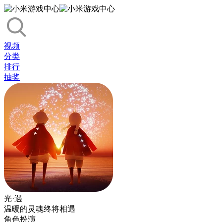
视频
分类
排行
抽奖
光·遇
温暖的灵魂终将相遇
角色扮演