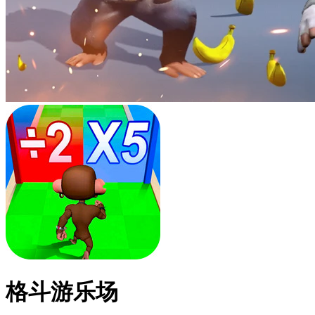
格斗游乐场