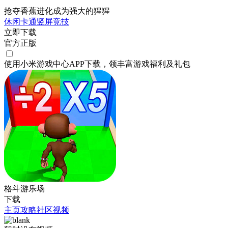
抢夺香蕉进化成为强大的猩猩
休闲
卡通
竖屏
竞技
立即下载
官方正版
使用小米游戏中心APP
下载
，领丰富游戏
福利
及
礼包
格斗游乐场
下载
主页
攻略
社区
视频