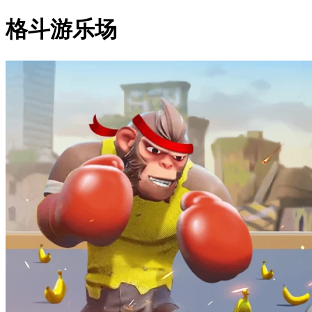
格斗游乐场